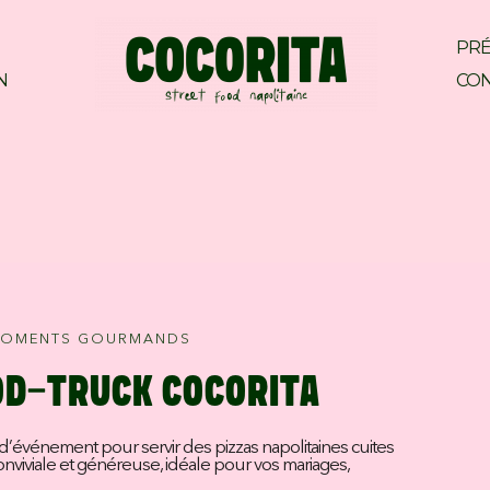
PRÉ
N
CON
& MOMENTS GOURMANDS
OD-TRUCK COCORITA
 d’événement pour servir des pizzas napolitaines cuites
onviviale et généreuse, idéale pour vos mariages,