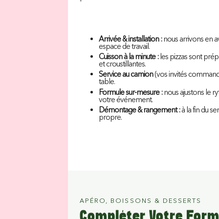
Arrivée & installation :
nous arrivons en av
espace de travail.
Cuisson à la minute :
les pizzas sont prép
et croustillantes.
Service au camion
(vos invités command
table.
Formule sur-mesure :
nous ajustons le ry
votre événement.
Démontage & rangement :
à la fin du s
propre.
APÉRO, BOISSONS & DESSERTS
Compléter Votre Form