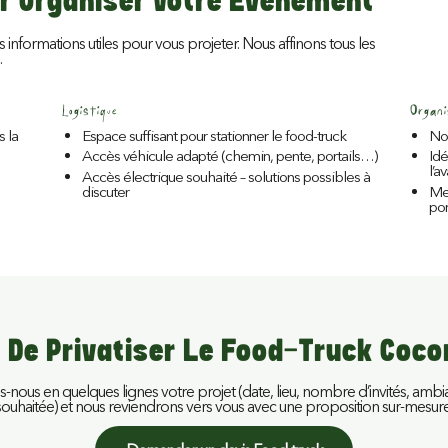
r Organiser Votre Événement
s informations utiles pour vous projeter. Nous affinons tous les
.
Logistique
Organ
s la
Espace suffisant pour stationner le food-truck
Nom
Accès véhicule adapté (chemin, pente, portails…)
Idé
l’a
Accès électrique souhaité – solutions possibles à
discuter
Men
po
 De Privatiser Le Food-Truck Coco
s-nous en quelques lignes votre projet (date, lieu, nombre d’invités, amb
souhaitée) et nous reviendrons vers vous avec une proposition sur-mesure