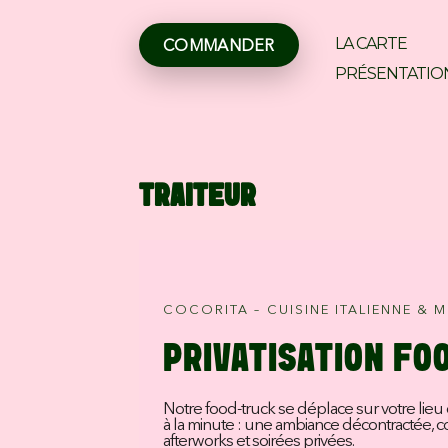
Aller
au
contenu
LA CARTE
COMMANDER
PRÉSENTATIO
TRAITEUR
COCORITA – CUISINE ITALIENNE 
PRIVATISATION FO
Notre food-truck se déplace sur votre lieu
à la minute : une ambiance décontractée, c
afterworks et soirées privées.